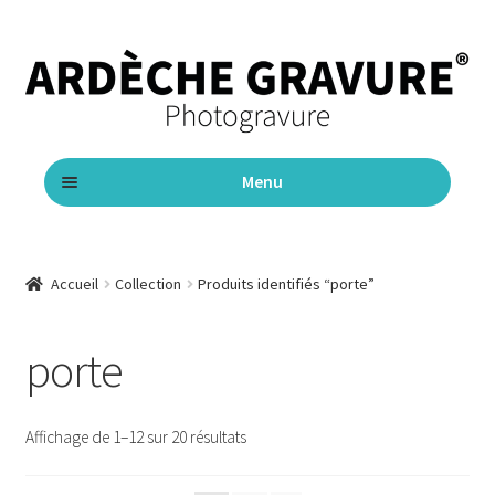
Aller
Aller
à
au
la
contenu
navigation
Menu
Accueil
Accueil
Collection
Produits identifiés “porte”
Ouvrir
Pendentifs
le
porte
menu
Chaînes
enfant
Gourmettes
Affichage de 1–12 sur 20 résultats