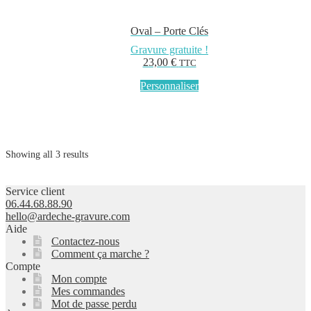
Oval – Porte Clés
Gravure gratuite !
23,00
€
TTC
Personnaliser
Showing all 3 results
Service client
06.44.68.88.90
hello@ardeche-gravure.com
Aide
Contactez-nous
Comment ça marche ?
Compte
Mon compte
Mes commandes
Mot de passe perdu