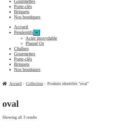
Gourmettes
Porte-clés
Briquets
Nos boutiques
Accueil
Pendentifs
Ouvrir
le
Acier inoxydable
menu
Plaqué Or
enfant
Chaînes
Gourmettes
Porte-clés
Briquets
Nos boutiques
Accueil
Collection
Produits identifiés “oval”
oval
Showing all 3 results