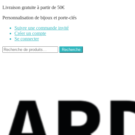
Livraison gratuite à partir de 50€
Personnalisation de bijoux et porte-clés
Suivre une commande invité
Créer un compte
Se connecter
Recherche
Recherche
pour :
Aller
Aller
à
au
la
contenu
navigation